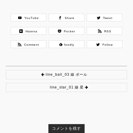
YouTube
Share
Tweet
Hatena
Pocket
RSS
Comment
feedly
Follow
line_ball_03 線 ボール
line_star_01 線 星
コメントを残す