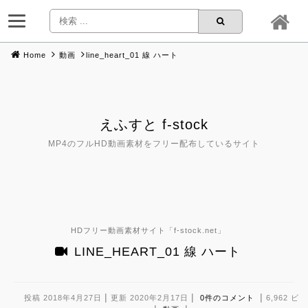
Home
動画
line_heart_01 線 ハート
Skip
to
content
えふすと f-stock
MP4のフルHD動画素材をフリー配布しているサイト
HDフリー動画素材サイト「
f-stock.net
」
LINE_HEART_01 線 ハート
|
|
|
投稿 2018年4月27日
更新 2020年2月17日
0件のコメント
6,962 ビ