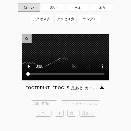
FOOTPRINT_FROG_S 足あと カエル
AfterEffects
アルファチャンネル
カエル
形
白
足あと