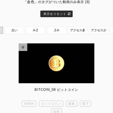
金色
「
」のタグがついた動画のみ表示 [9]
表示をリセット
BITCOIN_08 ビットコイン
hitfilm
ビットコイン
硬貨
落下
金色