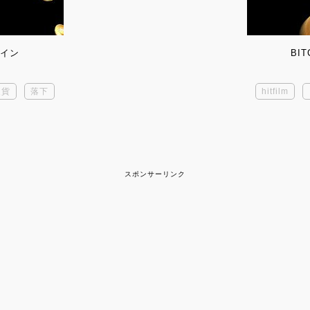
コイン
BI
硬貨
落下
hitfilm