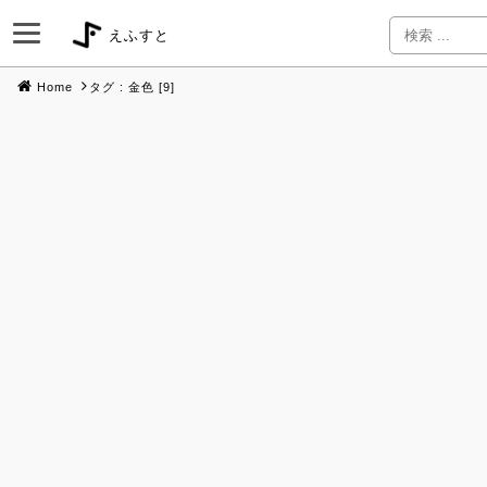
えふすと
Home
タグ : 金色 [9]
Skip
to
content