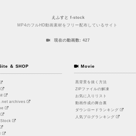
えふすと f-stock
MP4のフルHD動画素材をフリー配布しているサイト
現在の動画数:
427
Site ＆ SHOP
Movie
黒背景を抜く方法
S
ZIPファイルの解凍
LM
お気に入りリスト
.net archives
動画作成の舞台裏
be
ダウンロードランキング
r
人気ブログランキング
 Stock
H