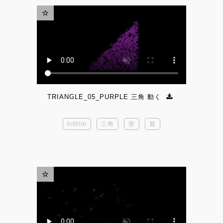
TRIANGLE_05_PURPLE 三角 動く
hitfilm
三角
形
紫