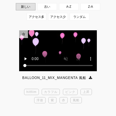
BALLOON_11_MIX_MANGENTA 風船
hitfilm
カラフル
ピンク
上昇
浮遊
紫
赤
風船