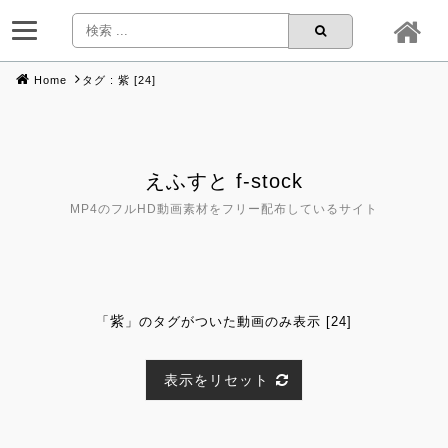
Home
タグ : 紫 [24]
Skip
to
content
えふすと f-stock
MP4のフルHD動画素材をフリー配布しているサイト
紫
「
」のタグがついた動画のみ表示 [24]
表示をリセット