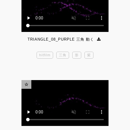
TRIANGLE_08_PURPLE 三角 動く
hitfilm
三角
形
紫