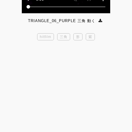
TRIANGLE_06_PURPLE 三角 動く
hitfilm
三角
形
紫