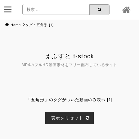
Home
タグ : 五角形 [1]
Skip
to
content
えふすと f-stock
MP4のフルHD動画素材をフリー配布しているサイト
五角形
「
」のタグがついた動画のみ表示 [1]
表示をリセット