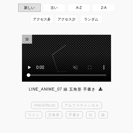
LINE_ANIME_07 線 五角形 手書き
AfterEffects
アルファチャンネル
ライン
五角形
手書き
白
線