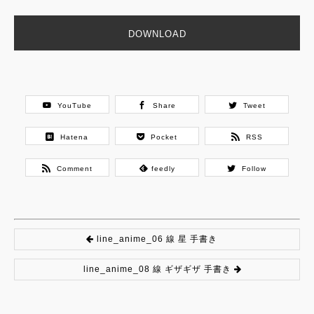
DOWNLOAD
YouTube
Share
Tweet
Hatena
Pocket
RSS
Comment
feedly
Follow
line_anime_06 線 星 手書き
line_anime_08 線 ギザギザ 手書き