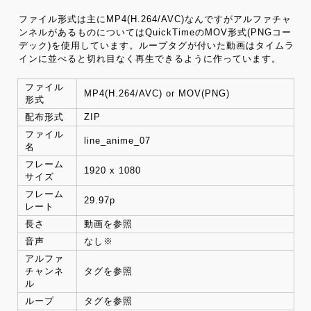
ファイル形式は主にMP4(H.264/AVC)なんですがアルファチャ
ンネルがあるものについてはQuickTimeのMOV形式(PNGコー
デック)を使用しています。ループタグが付いた動画はタイムラ
インに並べると切れ目なく再生できるように作っています。
ファイル
MP4(H.264/AVC) or MOV(PNG)
形式
配布形式
ZIP
ファイル
line_anime_07
名
フレーム
1920 x 1080
サイズ
フレーム
29.97p
レート
長さ
動画を参照
音声
なし※
アルファ
チャンネ
タグを参照
ル
ループ
タグを参照