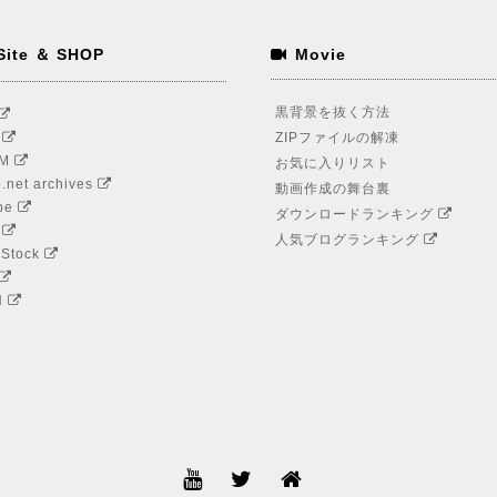
Site ＆ SHOP
Movie
黒背景を抜く方法
S
ZIPファイルの解凍
LM
お気に入りリスト
.net archives
動画作成の舞台裏
be
ダウンロードランキング
r
人気ブログランキング
 Stock
H