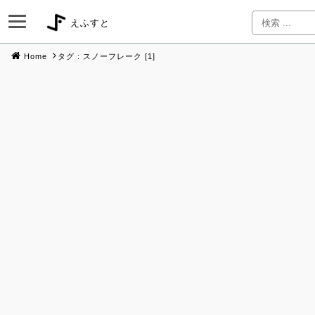
えふすと
Home
タグ : スノーフレーク [1]
Skip
to
content