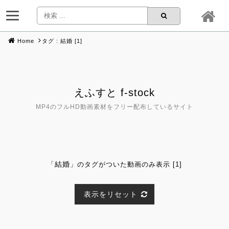
Home
タグ : 結婚 [1]
Skip
to
content
えふすと f-stock
MP4のフルHD動画素材をフリー配布しているサイト
結婚
「
」のタグがついた動画のみ表示 [1]
表示をリセット