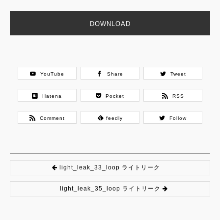
DOWNLOAD
YouTube
Share
Tweet
Hatena
Pocket
RSS
Comment
feedly
Follow
light_leak_33_loop ライトリーク
light_leak_35_loop ライトリーク