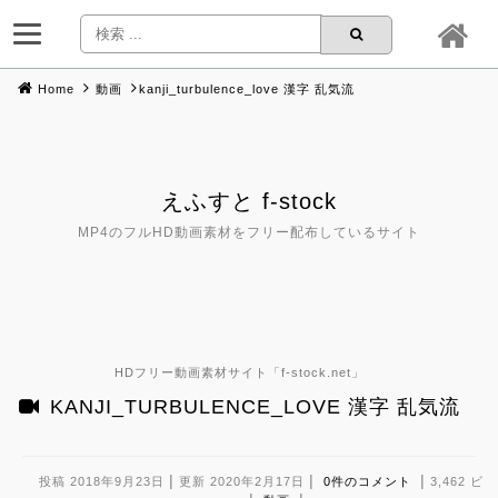
Home
動画
kanji_turbulence_love 漢字 乱気流
Skip
to
content
えふすと f-stock
MP4のフルHD動画素材をフリー配布しているサイト
HDフリー動画素材サイト「
f-stock.net
」
KANJI_TURBULENCE_LOVE 漢字 乱気流
|
|
|
投稿 2018年9月23日
更新 2020年2月17日
0件のコメント
3,462 ビ