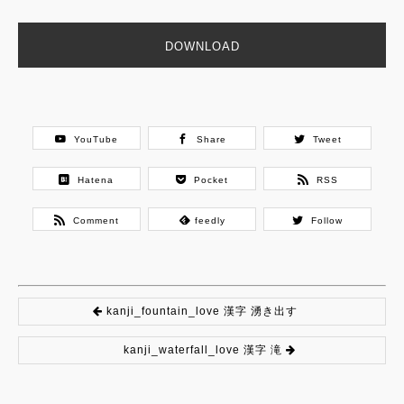
DOWNLOAD
YouTube
Share
Tweet
Hatena
Pocket
RSS
Comment
feedly
Follow
kanji_fountain_love 漢字 湧き出す
kanji_waterfall_love 漢字 滝