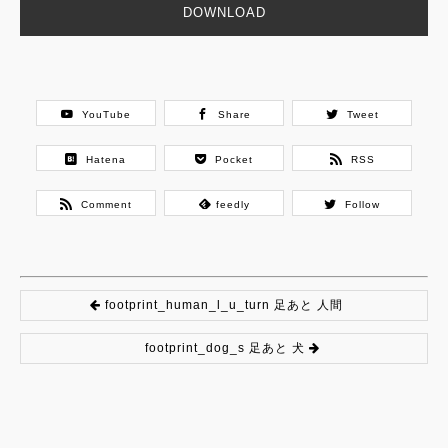
DOWNLOAD
YouTube
Share
Tweet
Hatena
Pocket
RSS
Comment
feedly
Follow
footprint_human_l_u_turn 足あと 人間
footprint_dog_s 足あと 犬