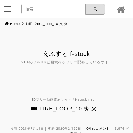
Home
動画
fire_loop_10 炎 火
Skip
to
content
えふすと f-stock
MP4のフルHD動画素材をフリー配布しているサイト
HDフリー動画素材サイト「
f-stock.net
」
FIRE_LOOP_10 炎 火
|
|
|
投稿 2018年7月18日
更新 2020年2月17日
0件のコメント
3,676 ビ