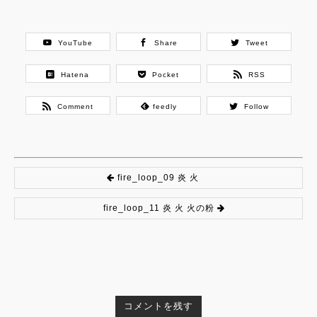
YouTube
Share
Tweet
Hatena
Pocket
RSS
Comment
feedly
Follow
fire_loop_09 炎 火
fire_loop_11 炎 火 火の粉
コメントを残す