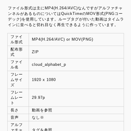
ファイル形式は主にMP4(H.264/AVC)なんですがアルファチャ
ンネルがあるものについてはQuickTimeのMOV形式(PNGコー
デック)を使用しています。ループタグが付いた動画はタイムラ
インに並べると切れ目なく再生できるように作っています。
ファイ
MP4(H.264/AVC) or MOV(PNG)
ル形式
配布形
ZIP
式
ファイ
cloud_alphabet_p
ル名
フレー
ムサイ
1920 x 1080
ズ
フレー
ムレー
29.97p
ト
長さ
動画を参照
音声
なし※
アルフ
ァチャ
タグを参照