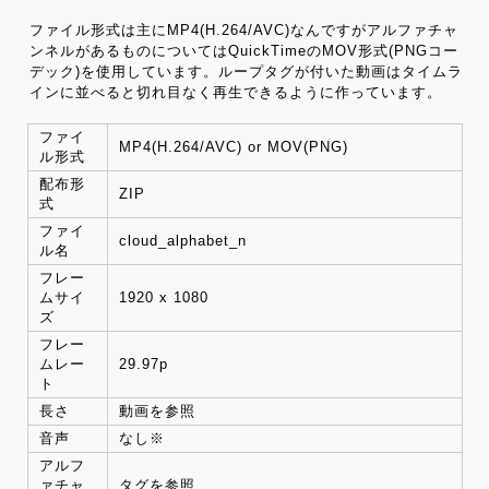
ファイル形式は主にMP4(H.264/AVC)なんですがアルファチャ
ンネルがあるものについてはQuickTimeのMOV形式(PNGコー
デック)を使用しています。ループタグが付いた動画はタイムラ
インに並べると切れ目なく再生できるように作っています。
ファイ
MP4(H.264/AVC) or MOV(PNG)
ル形式
配布形
ZIP
式
ファイ
cloud_alphabet_n
ル名
フレー
ムサイ
1920 x 1080
ズ
フレー
ムレー
29.97p
ト
長さ
動画を参照
音声
なし※
アルフ
ァチャ
タグを参照