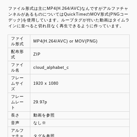
ファイル形式は主にMP4(H.264/AVC)なんですがアルファチャ
ンネルがあるものについてはQuickTimeのMOV形式(PNGコー
デック)を使用しています。ループタグが付いた動画はタイムラ
インに並べると切れ目なく再生できるように作っています。
ファイ
MP4(H.264/AVC) or MOV(PNG)
ル形式
配布形
ZIP
式
ファイ
cloud_alphabet_c
ル名
フレー
ムサイ
1920 x 1080
ズ
フレー
ムレー
29.97p
ト
長さ
動画を参照
音声
なし※
アルフ
ァチャ
タグを参照