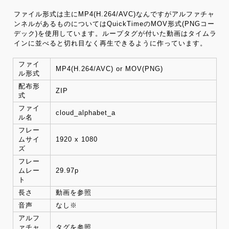
ファイル形式は主にMP4(H.264/AVC)なんですがアルファチャ
ンネルがあるものについてはQuickTimeのMOV形式(PNGコー
デック)を使用しています。ループタグが付いた動画はタイムラ
インに並べると切れ目なく再生できるように作っています。
ファイ
MP4(H.264/AVC) or MOV(PNG)
ル形式
配布形
ZIP
式
ファイ
cloud_alphabet_a
ル名
フレー
ムサイ
1920 x 1080
ズ
フレー
ムレー
29.97p
ト
長さ
動画を参照
音声
なし※
アルフ
ァチャ
タグを参照